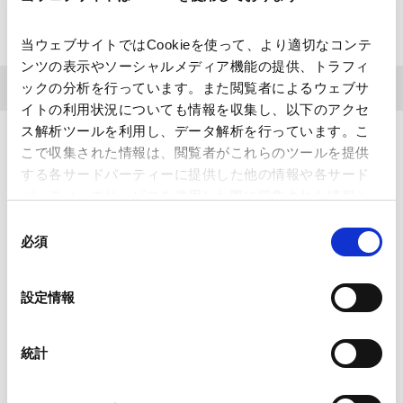
締切：2024年11月21日（木）正午
当ウェブサイトではCookieを使って、より適切なコンテ
ンツの表示やソーシャルメディア機能の提供、トラフィ
ックの分析を行っています。また閲覧者によるウェブサ
イトの利用状況についても情報を収集し、以下のアクセ
ス解析ツールを利用し、データ解析を行っています。こ
こで収集された情報は、閲覧者がこれらのツールを提供
する各サードパーティーに提供した他の情報や各サード
お問い合わせ
パーティーのサービスを使用した際に収集された情報と
組み合わされ、各サードパーティーによって使用される
同
弁理士採用説明会に関するお問い合わせは、下記メールアドレスまでお
ことがあります。
必須
意
願いいたします。
の
メール：
recruit_benrishi@amt-law.com
Google Analytics、Google Search Console
選
設定情報
Google Analytics利用規約（
外部サイト
）
択
当事務所は、上記応募フォームにご記載いただいた情報その他説明会を
Googleプライバシーポリシー（
外部サイト
）
通じて当事務所が取得する個人情報を、説明会の受付事務その他の採用
Marketo
統計
活動のための事務手続にのみ利⽤し、ご本人の同意がない限り、この範
Marketo Engage免責事項/Cookieポリシー（
外部サイト
）
囲を超えて個人情報を利用することはございません。
LinkedIn