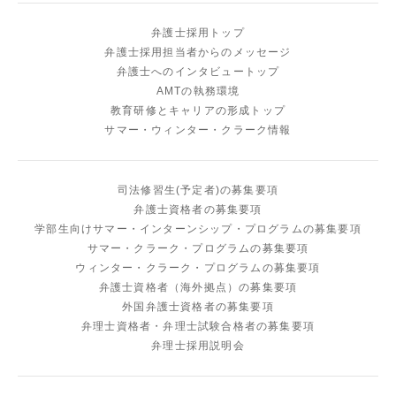
弁
護
士
採
用
ト
ッ
プ
弁
護
士
採
用
担
当
者
か
ら
の
メ
ッ
セ
ー
ジ
弁
護
士
へ
の
イ
ン
タ
ビ
ュ
ー
ト
ッ
プ
A
M
T
の
執
務
環
境
教
育
研
修
と
キ
ャ
リ
ア
の
形
成
ト
ッ
プ
サ
マ
ー
・
ウ
ィ
ン
タ
ー
・
ク
ラ
ー
ク
情
報
司
法
修
習
生
(
予
定
者
)
の
募
集
要
項
弁
護
士
資
格
者
の
募
集
要
項
学
部
生
向
け
サ
マ
ー
・
イ
ン
タ
ー
ン
シ
ッ
プ
・
プ
ロ
グ
ラ
ム
の
募
集
要
項
サ
マ
ー
・
ク
ラ
ー
ク
・
プ
ロ
グ
ラ
ム
の
募
集
要
項
ウ
ィ
ン
タ
ー
・
ク
ラ
ー
ク
・
プ
ロ
グ
ラ
ム
の
募
集
要
項
弁
護
士
資
格
者
（
海
外
拠
点
）
の
募
集
要
項
外
国
弁
護
士
資
格
者
の
募
集
要
項
弁
理
士
資
格
者
・
弁
理
士
試
験
合
格
者
の
募
集
要
項
弁
理
士
採
用
説
明
会