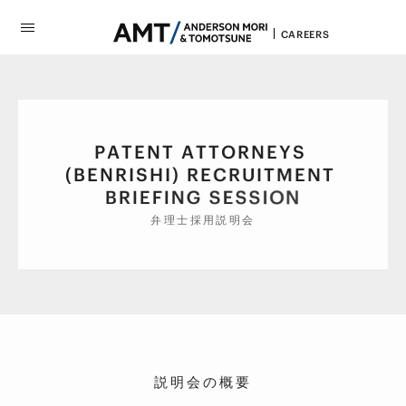
CAREERS
P
A
T
E
N
T
A
T
T
O
R
N
E
Y
S
T
N
E
M
T
(
B
E
N
R
I
S
H
I
)
R
E
C
R
U
I
N
O
I
S
S
E
S
G
N
I
F
E
I
R
B
弁理士採用説明会
説明会の概要