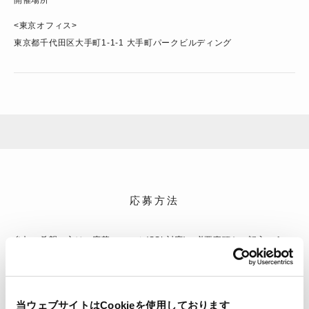
開催場所
<東京オフィス>
東京都千代田区大手町1-1-1 大手町パークビルディング
応募方法
参加ご希望の方は、応募フォーム(SSL対応)
に必要事項をご記入のう
え、お申込みください。
お申し込みを確認次第、順次受付の完了および当日の詳細をご連絡いた
します。
当ウェブサイトはCookieを使用しております