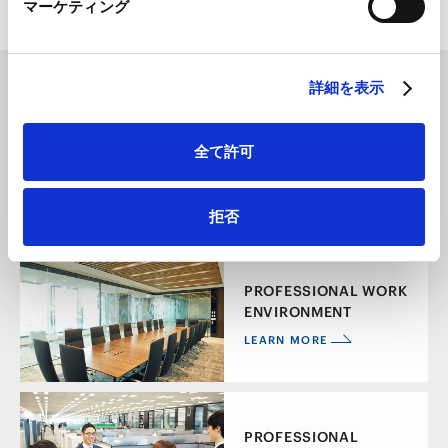
マーケティング
LinkedIn プライバシーポリシー（
外部サイト
）
HubSpot
HubSpot プライバシーポリシー（
外部サイト
）
詳細を表示
全て許可
ABOUT AMT
LEARN MORE
拒否
PROFESSIONAL WORK
ENVIRONMENT
LEARN MORE
PROFESSIONAL