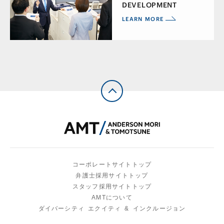
DEVELOPMENT
LEARN MORE
コ
ー
ポ
レ
ー
ト
サ
イ
ト
ト
ッ
プ
弁
護
士
採
用
サ
イ
ト
ト
ッ
プ
ス
タ
ッ
フ
採
用
サ
イ
ト
ト
ッ
プ
A
M
T
に
つ
い
て
ダ
イ
バ
ー
シ
テ
ィ
エ
ク
イ
テ
ィ
&
イ
ン
ク
ル
ー
ジ
ョ
ン