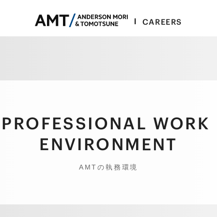
CAREERS
P
R
O
F
E
S
S
I
O
N
A
L
W
O
R
K
E
N
V
I
R
O
N
M
E
N
T
AMTの執務環境