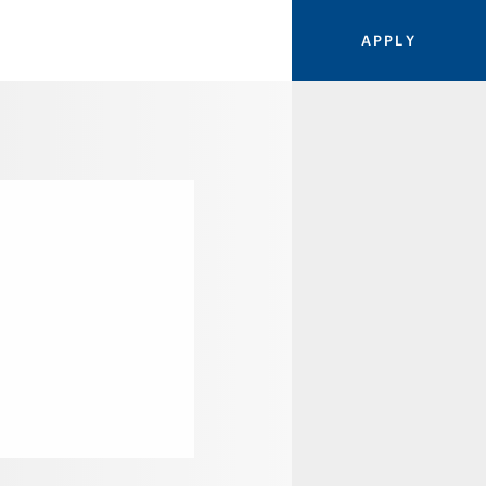
A
P
P
L
Y