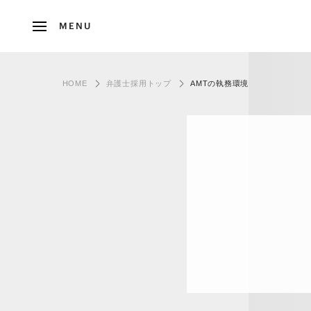
M
E
N
U
HOME
弁護士採用トップ
AMTの執務環境